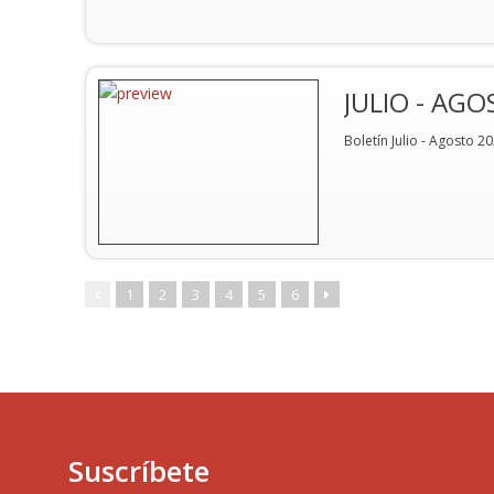
JULIO - AG
Boletín Julio - Agosto 2
1
2
3
4
5
6
Suscríbete