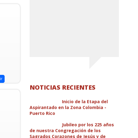
remonia se
Arquidiócesi
do 11 de enero a
ceremonia se
illa Cruz de
de marzo a l
rroquia Nuestra
parroquia de
.
Corazones R
Leer má
ir
NOTICIAS RECIENTES
Inicio de la Etapa del
Aspirantado en la Zona Colombia -
Puerto Rico
Jubileo por los 225 años
de nuestra Congregación de los
Sagrados Corazones de Jesús y de