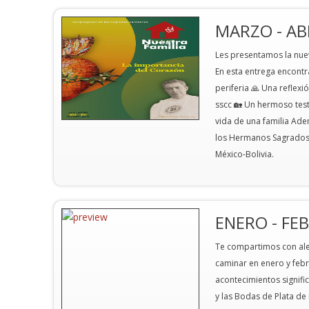
MARZO - AB
Les presentamos la nuev
En esta entrega encontr
periferia 🙏 Una reflex
sscc 🏡 Un hermoso tes
vida de una familia Ad
los Hermanos Sagrados C
México-Bolivia.
ENERO - FE
Te compartimos con aleg
caminar en enero y febre
acontecimientos signifi
y las Bodas de Plata de