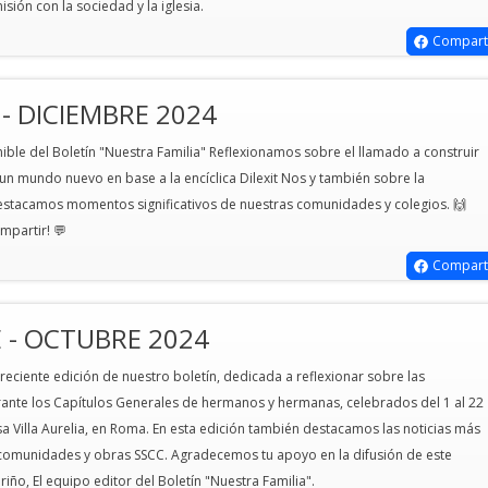
sión con la sociedad y la iglesia.
Compart
- DICIEMBRE 2024
ible del Boletín "Nuestra Familia" Reflexionamos sobre el llamado a construir
n mundo nuevo en base a la encíclica Dilexit Nos y también sobre la
stacamos momentos significativos de nuestras comunidades y colegios. 🙌
ompartir! 💬
Compart
 - OCTUBRE 2024
eciente edición de nuestro boletín, dedicada a reflexionar sobre las
rante los Capítulos Generales de hermanos y hermanas, celebrados del 1 al 22
a Villa Aurelia, en Roma. En esta edición también destacamos las noticias más
 comunidades y obras SSCC. Agradecemos tu apoyo en la difusión de este
ariño, El equipo editor del Boletín "Nuestra Familia".