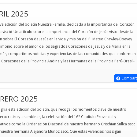
Arquidiócesis de Lima La
de Chosica La ce
RIL 2025
ceremonia se realizará el sábado 1
realizará el sába
de marzo a las 6 pm en la
las 12m. en la cap
a edición del boletín Nuestra Familia, dedicada a la importancia del Corazón.
parroquia de los Sagrados
Motupe de la "Pa
arás: 📖 Un artículo sobre La importancia del Corazón de Jesús visto desde la
Corazones Recoleta.
Señora de la Paz"
ión sobre El Corazón de Jesús en la vida y misión del P. Mateo Crawley-Boevey
Leer más
Leer más
timonio sobre el amor de los Sagrados Corazones de Jesús y de María en la
emás, compartimos noticias y experiencias de las comunidades que conforman
orazones de la Provincia Andina y las Hermanas de la Provincia Perú-Brasil-
Compart
BRERO 2025
ría esta edición del boletín, que recoge los momentos clave de nuestro
ro: retiros, asambleas, la celebración del 16° Capítulo Provincial y
cativos como la Ordenación Diaconal de nuestro hermano Cristhian Sullca sscc
 nuestra hermana Alejandra Muñoz sscc. Que estas vivencias nos sigan