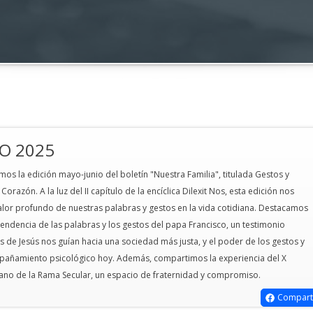
IO 2025
ción diaconal
Invitación a la ordenación
Invitación a la o
mos la edición mayo-junio del boletín "Nuestra Familia", titulada Gestos y
le sscc
presbiteral del Hno. Luis Angel
del Hno. Cristhian
Corazón. A la luz del II capítulo de la encíclica Dilexit Nos, esta edición nos
Nole sscc La Congregación de los
Congregación de 
 valor profundo de nuestras palabras y gestos en la vida cotidiana. Destacamos
Sagrados Corazones Provincia
Corazones Provinc
cendencia de las palabras y los gestos del papa Francisco, un testimonio
Andina invitan a usted y su familia
a usted y su famil
 de Jesús nos guían hacia una sociedad más justa, y el poder de los gestos y
a la ordenación presbiteral del
ordenación diaco
mpañamiento psicológico hoy. Además, compartimos la experiencia del X
hermano Luis Angel Nole Curay
Cristhian Sullca C
ano de la Rama Secular, un espacio de fraternidad y compromiso.
sscc Preside Monseñor Juan José
Monseñor Jorge E
Compart
Salaverry O.P. obispo auxiliar de la
Rafael CSC, obisp