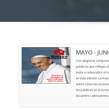
MAYO - JUN
Invitación a la ordena
Con alegría te comparti
del Hno. Luis Angel No
palabras que reflejan el 
Invitación
invita a redescubrir el
en esta edición: La tras
Leer más
sobre cómo las acciones
las palabras en el aco
Encuentro Latinoameric